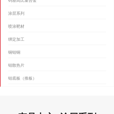
钨基高比重合金
涂层系列
喷涂靶材
绑定加工
铜钼铜
钼散热片
钼底板（推板）