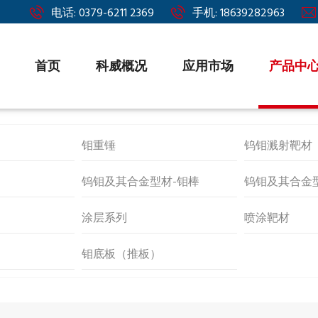
电话: 0379-6211 2369
手机: 18639282963
首页
科威概况
应用市场
产品中
钼重锤
钨钼溅射靶材
钨钼及其合金型材-钼棒
钨钼及其合金
涂层系列
喷涂靶材
钼底板（推板）