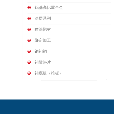
钨基高比重合金
涂层系列
喷涂靶材
绑定加工
铜钼铜
钼散热片
钼底板（推板）