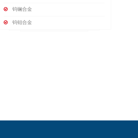
钨镧合金
钨钼合金