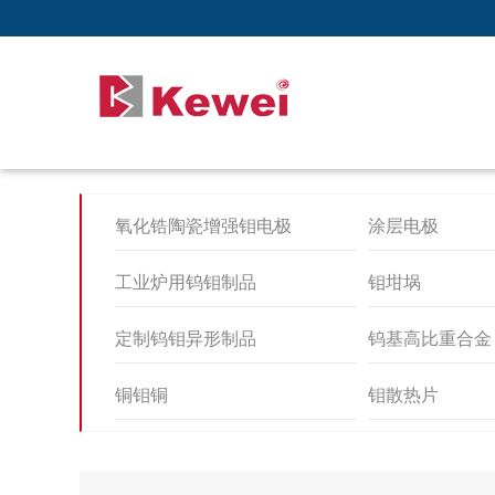
氧化锆陶瓷增强钼电极
涂层电极
工业炉用钨钼制品
钼坩埚
定制钨钼异形制品
钨基高比重合金
铜钼铜
钼散热片