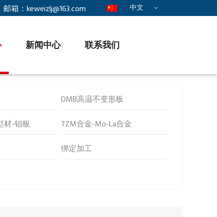
中文
邮箱：
keweizlj@163.com
»
心
新闻中心
联系我们
DMB高温不变形板
型材-钼板
TZM合金-Mo-La合金
绑定加工